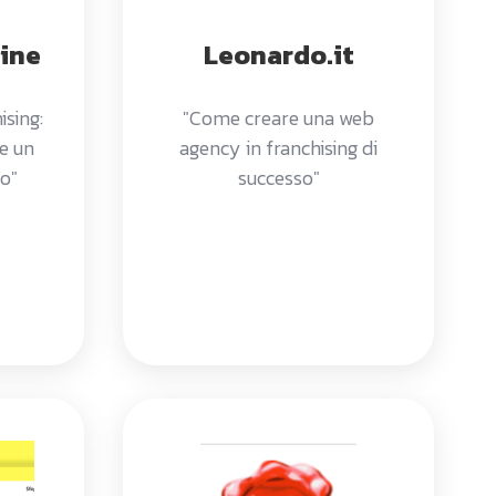
ine
Leonardo.it
ising:
"Come creare una web
re un
agency in franchising di
so"
successo"