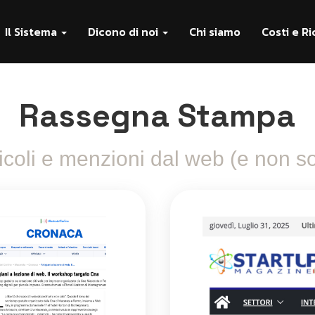
Il Sistema
Dicono di noi
Chi siamo
Costi e Ri
Rassegna Stampa
ticoli e menzioni dal web (e non so