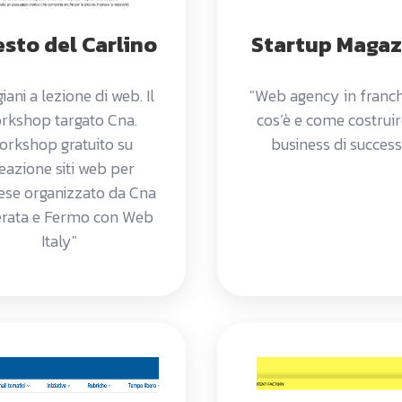
Resto del Carlino
Startup Magaz
giani a lezione di web. Il
"Web agency in franch
rkshop targato Cna.
cos’è e come costrui
orkshop gratuito su
business di succes
eazione siti web per
se organizzato da Cna
rata e Fermo con Web
Italy"