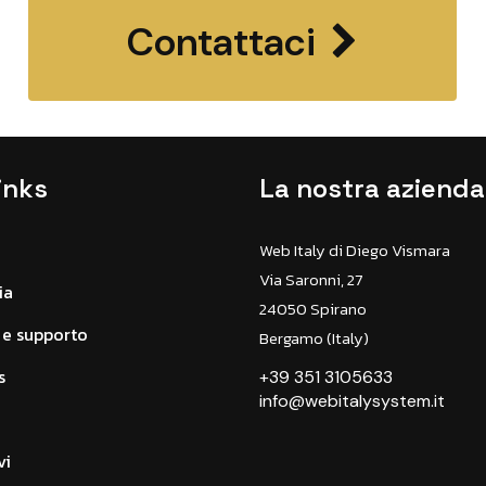
Contattaci
inks
La nostra azienda
Web Italy di Diego Vismara
Via Saronni, 27
ia
24050 Spirano
e supporto
Bergamo (Italy)
s
+39 351 3105633
info@webitalysystem.it
vi