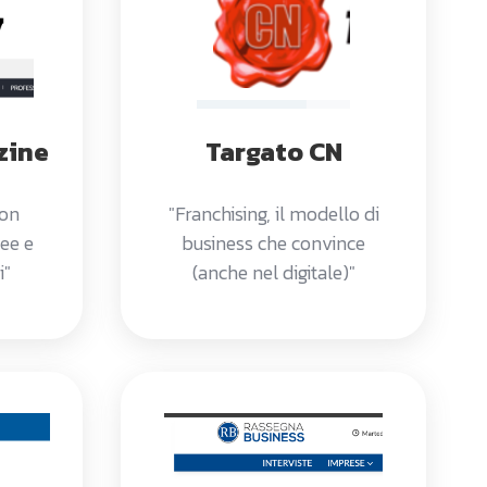
zine
Targato CN
con
"Franchising, il modello di
dee e
business che convince
i"
(anche nel digitale)"